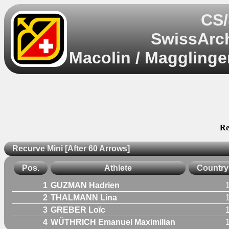
CS/
SwissArch
Macolin / Magglinge
Re
Recurve Mini [After 60 Arrows]
Pos.
Athlete
Country
1
GUZMAN Hadrien
2
THALMANN Lina
3
GREBER Loïc
4
WÜTHRICH Emanuel Maximilian