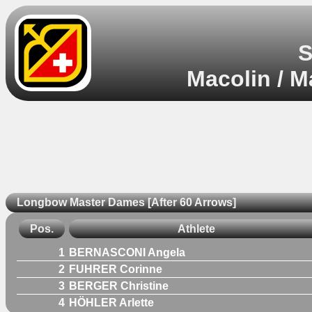
S
Macolin / M
Longbow Master Dames [After 60 Arrows]
Pos.
Athlete
1
BERNASCONI Angela
2
FUHRER Corinne
3
BERGER Christine
4
HÖHLER Arlette