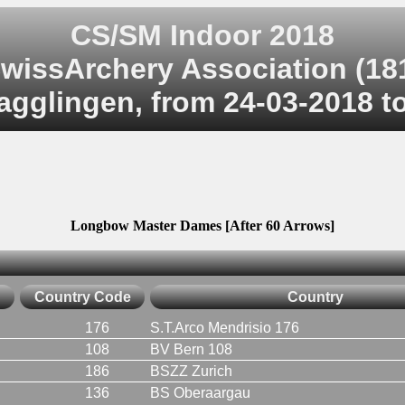
CS/SM Indoor 2018
wissArchery Association (18
agglingen, from 24-03-2018 t
Longbow Master Dames [After 60 Arrows]
Country Code
Country
176
S.T.Arco Mendrisio 176
108
BV Bern 108
186
BSZZ Zurich
136
BS Oberaargau