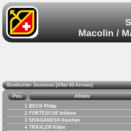
S
Macolin / M
Bowhunter Jeunesse [After 60 Arrows]
Pos.
Athlete
1
BECK Philip
2
FORTESCUE Indiana
3
SIVAGANESH Atushan
4
TRÄXLER Kilian