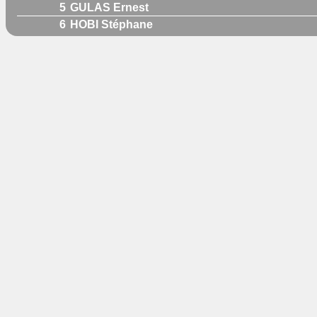
5
GULAS Ernest
6
HOBI Stéphane