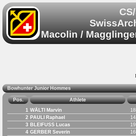
CS/
SwissArch
Macolin / Magglinge
Bowhunter Junior Hommes
Pos.
Athlete
1
WÄLTI Marvin
18
2
PAULI Raphael
14
3
BLEIFUSS Lucas
19
4
GERBER Severin
16