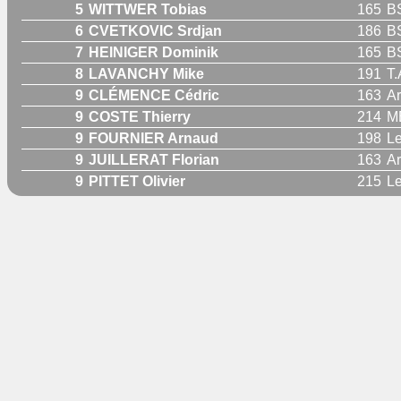
5
WITTWER Tobias
165
B
6
CVETKOVIC Srdjan
186
B
7
HEINIGER Dominik
165
B
8
LAVANCHY Mike
191
T.
9
CLÉMENCE Cédric
163
Ar
9
COSTE Thierry
214
M
9
FOURNIER Arnaud
198
Le
9
JUILLERAT Florian
163
Ar
9
PITTET Olivier
215
Le