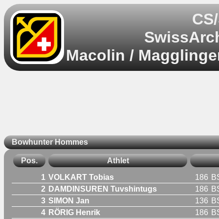
CS/
SwissArch
Macolin / Magglinge
Bowhunter Hommes
Pos.
Athlet
1
VOLKART Tobias
186
B
2
DAMDINSUREN Tuvshintugs
186
B
3
SIMON Jan
136
B
4
RÖRIG Henrik
186
B