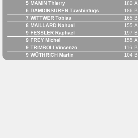
5
MAMIN Thierry
180
A
6
DAMDINSUREN Tuvshintugs
186
B
7
WITTWER Tobias
165
B
8
MAILLARD Nahuel
155
A
9
FESSLER Raphael
197
B
9
FREY Michel
155
A
9
TRIMBOLI Vincenzo
116
B
9
WÜTHRICH Martin
104
B