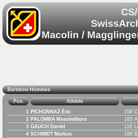
CS/
SwissArch
Macolin / Magglinge
Barebow Hommes
Pos.
Athlete
1
PICHONNAZ Éric
158
C
2
PALOMBA Massimiliano
163
A
3
GAUCH Daniel
118
L
4
SCHMIDT Markus
188
B