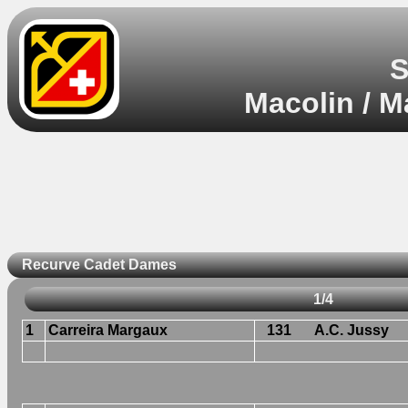
S
Macolin / M
Recurve Cadet Dames
1/4
1
Carreira Margaux
131
A.C. Jussy