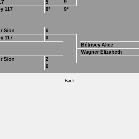
9
17
5
y 117
6*
9*
ur Sion
6
y 117
0
Bétrisey Alice
Wagner Elizabeth
ur Sion
2
6
Back