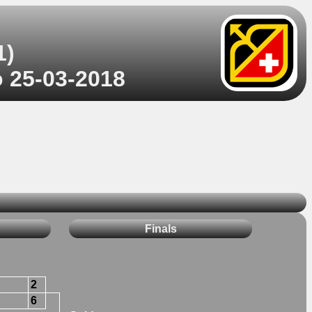
1)
o 25-03-2018
Finals
2
6