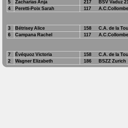
5
Zacharias Anja
217
BSV Vaduz 2
4
Peretti-Poix Sarah
117
A.C.Collombe
3
Bétrisey Alice
158
C.A. de la To
6
Campana Rachel
117
A.C.Collombe
7
Évéquoz Victoria
158
C.A. de la To
2
Wagner Elizabeth
186
BSZZ Zurich