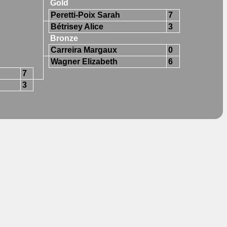
Gold
Peretti-Poix Sarah
7
Bétrisey Alice
3
Bronze
Carreira Margaux
0
Wagner Elizabeth
6
7
3