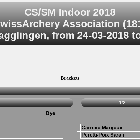
CS/SM Indoor 2018
wissArchery Association (18
agglingen, from 24-03-2018 t
Brackets
1/2
Bye
Carreira Margaux
Peretti-Poix Sarah