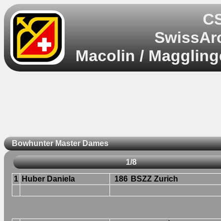
CS
SwissArc
Macolin / Maggling
Bowhunter Master Dames
1/8
1
Huber Daniela
186
BSZZ Zurich