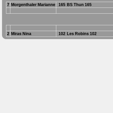
7
Morgenthaler Marianne
165
BS Thun 165
2
Miras Nina
102
Les Robins 102