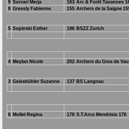
9
Sorvari Merja
163
Arc & Forêt Tavannes 1
8
Gressly Fabienne
155
Archers de la Saigne 15
5
Sopinski Esther
186
BSZZ Zurich
4
Meylan Nicole
202
Archers du Gros de Va
3
Geissbühler Suzanne
137
BS Langnau
6
Mollet Regina
176
S.T.Arco Mendrisio 176