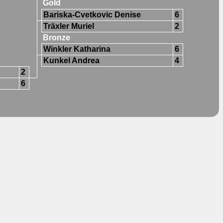
Gold
Bariska-Cvetkovic Denise
6
Träxler Muriel
2
Bronze
Winkler Katharina
6
Kunkel Andrea
4
2
6