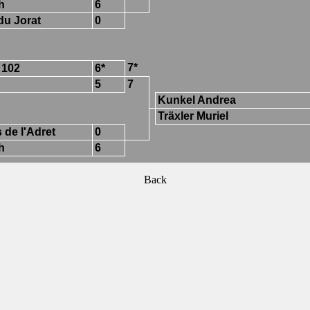
h
6
du Jorat
0
7*
 102
6*
5
7
Kunkel Andrea
Träxler Muriel
 de l'Adret
0
h
6
Back