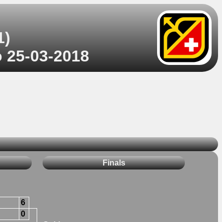
1)
o 25-03-2018
Finals
6
0