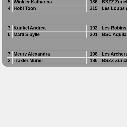
5
Winkler Katharina
186
BSZZ Zuric
4
Hobi Toon
215
Les Loups 
3
Kunkel Andrea
102
Les Robins
6
Marti Sibylle
201
BSC Aquila
7
Meury Alexandra
198
Les Archers
2
Träxler Muriel
186
BSZZ Zuric