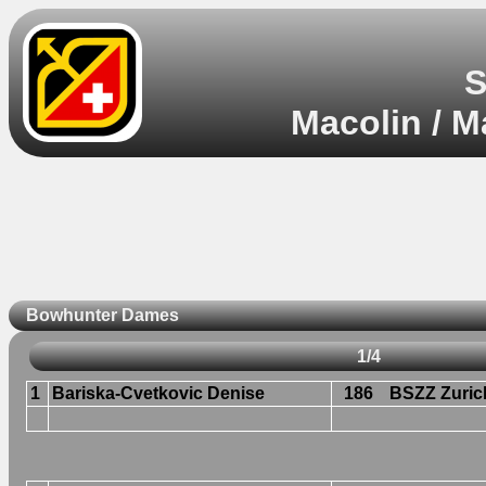
S
Macolin / M
Bowhunter Dames
1/4
1
Bariska-Cvetkovic Denise
186
BSZZ Zuric