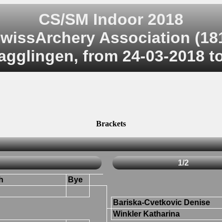
CS/SM Indoor 2018
wissArchery Association (18
agglingen, from 24-03-2018 t
Brackets
1/2
h
Bye
Bariska-Cvetkovic Denise
Winkler Katharina