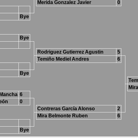
Merida Gonzalez Javier
0
Bye
Bye
Rodriguez Gutierrez Agustin
5
Temiño Mediel Andres
6
Bye
Tem
Mir
a Mancha
6
León
0
Contreras García Alonso
2
Mira Belmonte Ruben
6
Bye