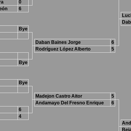
ra
0
León
6
Luc
Dab
Bye
Daban Baines Jorge
6
Rodríguez López Alberto
5
Bye
Bye
Madejon Castro Aitor
5
Andamayo Del Fresno Enrique
6
6
4
And
Bej