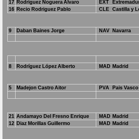
17
Rodriguez Noguera Alvaro
EXT
Extremadu
16
Recio Rodriguez Pablo
CLE
Castilla y 
9
Daban Baines Jorge
NAV
Navarra
8
Rodríguez López Alberto
MAD
Madrid
5
Madejon Castro Aitor
PVA
Pais Vasco
21
Andamayo Del Fresno Enrique
MAD
Madrid
12
Diaz Morillas Guillermo
MAD
Madrid