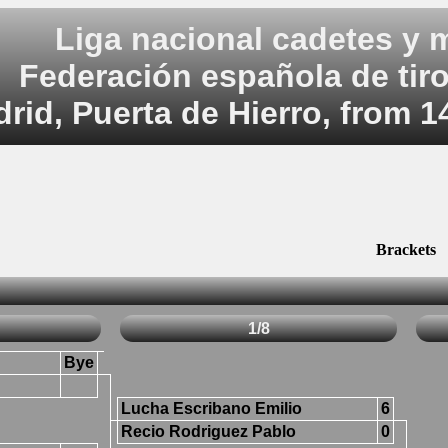
Liga nacional cadetes y m
Federación española de tir
rid, Puerta de Hierro, from 1
Brackets
1/8
Bye
Lucha Escribano Emilio
6
Recio Rodriguez Pablo
0