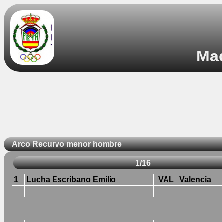
Mad
Arco Recurvo menor hombre
1/16
1
Lucha Escribano Emilio
VAL
Valencia