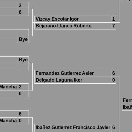
2
6
Vizcay Escolar Igor
1
Bejarano Llanes Roberto
7
Bye
Bye
Fernandez Gutierrez Asier
6
Delgado Laguna Iker
0
a Mancha
2
6
Fer
Ibañ
6
a Mancha
0
Ibañez Gutierrez Francisco Javier
6