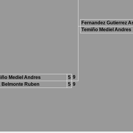
Fernandez Gutierrez As
Temiño Mediel Andres
9
iño Mediel Andres
5
a Belmonte Ruben
5
9