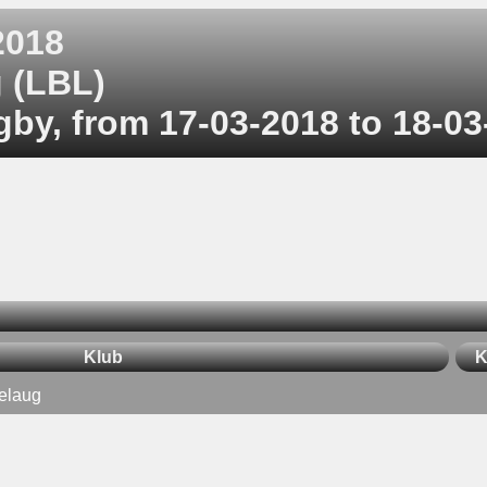
2018
 (LBL)
by, from 17-03-2018 to 18-03
Klub
K
elaug