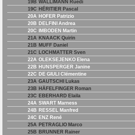
19B
WALLIMANN Ruedi
19C
HÉRITIER Pascal
20A
HOFER Patrizio
20B
DELFINI Andrea
20C
IMBODEN Martin
21A
KNAACK Quirin
21B
MUFF Daniel
21C
LOCHMATTER Sven
22A
OLEKSEJENKO Elena
22B
HUNSPERGER Janine
22C
DE GIULI Clémentine
23A
GAUTSCHI Lukas
23B
HÄFELFINGER Roman
23C
EBERHARD Elaila
24A
SWART Marness
24B
RESSEL Manfred
24C
ENZ René
25A
PETRAGLIO Marco
25B
BRUNNER Rainer