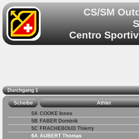
CS/SM Outd
S
Centro Sportiv
Durchgang 1
Scheibe
Athlet
5A
COOKE Innes
5B
FABER Dominik
5C
FRACHEBOUD Thierry
6A
AUBERT Thomas