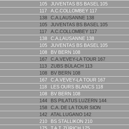
105
JUVENTAS BS BASEL 105
117
A.C.COLLOMBEY 117
138
C.A.LAUSANNE 138
105
JUVENTAS BS BASEL 105
117
A.C.COLLOMBEY 117
138
C.A.LAUSANNE 138
105
JUVENTAS BS BASEL 105
108
BV BERN 108
167
C.A.VEVEY-LA TOUR 167
113
ZUBS BÜLACH 113
108
BV BERN 108
167
C.A.VEVEY-LA TOUR 167
118
LES OURS BLANCS 118
108
BV BERN 108
144
BS PILATUS LUZERN 144
158
C.A. DE LA TOUR SION
142
ATAL LUGANO 142
210
BS STALLIKON 210
175
T.A.T. ZÜRICH 175