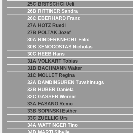
25C
BRITSCHGI Ueli
26B
RITTINER Sandra
26C
EBERHARD Franz
27A
HOTZ Ruedi
27B
POLTAK Jozef
30A
RINDERKNECHT Felix
30B
XENOCOSTAS Nicholas
30C
HEEB Hans
31A
VOLKART Tobias
31B
BACHMANN Walter
31C
MOLLET Regina
32A
DAMDINSUREN Tuvshintugs
32B
HUBER Daniela
32C
GASSER Werner
33A
FASANO Remo
33B
SOPINSKI Esther
33C
ZUELLIG Urs
34A
WATTINGER Tino
34B
MARTI Sibylle