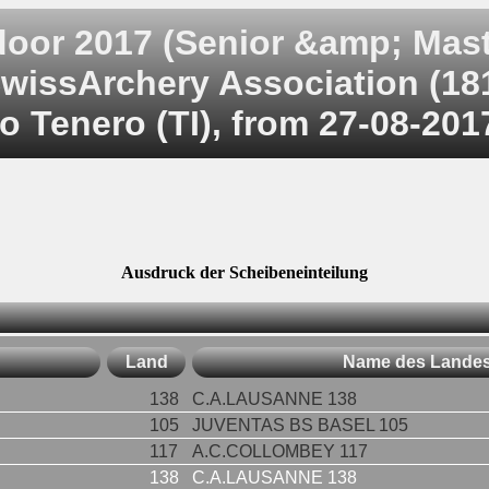
oor 2017 (Senior &amp; Maste
wissArchery Association (18
o Tenero (TI), from 27-08-201
Ausdruck der Scheibeneinteilung
Land
Name des Lande
138
C.A.LAUSANNE 138
105
JUVENTAS BS BASEL 105
117
A.C.COLLOMBEY 117
138
C.A.LAUSANNE 138