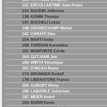
12C
ERCOLI ARTIME Juan-Pedro
13A
BAUDIN Jefferson
13B
KÜMIN Thomas
13C
BUCHELI Lukas
14B
GRANDCHAMP Michel
14C
CHRAITI Slim
15A
MARTI Andy
15B
TURRIAN Karmelina
15C
MONFORTE Cécile
16A
GUTJAHR Joe
16B
WIRTH Véronique
16C
D'INCAU Remo
17A
BRUNNER Rudolf
17B
LIBERATORE Franco
18A
AUBORT Rémy
18B
LABARILE Johannes
18C
MEIER André
19A
BURRI Kevin