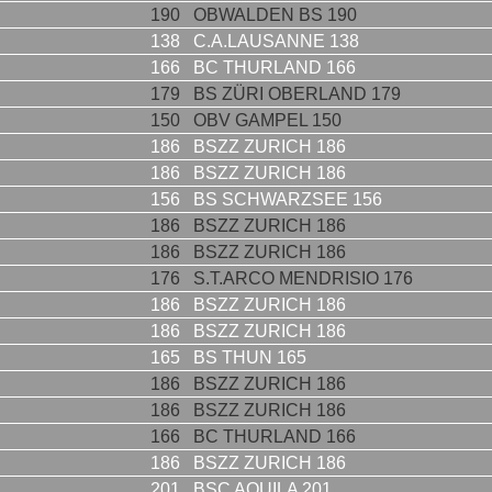
190
OBWALDEN BS 190
138
C.A.LAUSANNE 138
166
BC THURLAND 166
179
BS ZÜRI OBERLAND 179
150
OBV GAMPEL 150
186
BSZZ ZURICH 186
186
BSZZ ZURICH 186
156
BS SCHWARZSEE 156
186
BSZZ ZURICH 186
186
BSZZ ZURICH 186
176
S.T.ARCO MENDRISIO 176
186
BSZZ ZURICH 186
186
BSZZ ZURICH 186
165
BS THUN 165
186
BSZZ ZURICH 186
186
BSZZ ZURICH 186
166
BC THURLAND 166
186
BSZZ ZURICH 186
201
BSC AQUILA 201