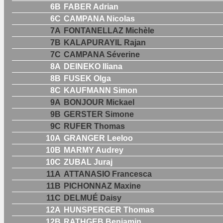
6B
FABER Adrian
6C
CAMPANA Nicolas
7A
FONTANELLAZ Michèle
7B
KALAPURAYIL Rajan
7C
CAMPANA Séverine
8A
DEINEKO Iliana
8B
FUSEK Olga
8C
KAUFMANN Simon
9A
BONJOUR Mickael
9B
GERSTER Simone
9C
RUFER Thomas
10A
GRANGER Leeloo
10B
MARMY Audrey
10C
ZUBAL Juraj
11A
ATTANASIO Francesca
11B
PICHONNAZ Maxine
11C
DELMUÉ Daisy
12A
HUNSPERGER Thomas
12B
RATHGEB Benjamin