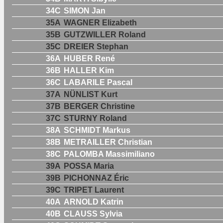
34C
SIMON Jan
35A
WAGNER Elizabeth
35B
GUTZWILLER Roland
35C
DREIER Stephan
36A
HUBER René
36B
HALLER Kim
36C
LABARILE Pascal
37A
NÜNLIST Kurt
37B
BERGER Christine
37C
STURNY Roland
38A
SCHMIDT Markus
38B
METRAILLER Christian
38C
PALOMBA Massimiliano
39A
POSSA Maria
39B
PICHONNAZ Éric
39C
TRIPET Laurent
40A
ARNOLD Katrin
40B
CLAUSS Sylvia