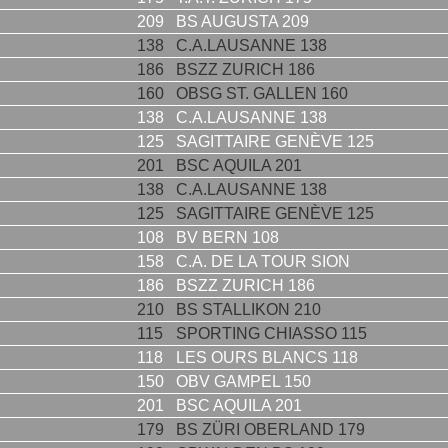
209
BS AUGUSTA 209
138
C.A.LAUSANNE 138
186
BSZZ ZURICH 186
160
OBSG ST. GALLEN 160
138
C.A.LAUSANNE 138
125
SAGITTAIRE GENÈVE 125
201
BSC AQUILA 201
138
C.A.LAUSANNE 138
125
SAGITTAIRE GENÈVE 125
108
BV BERN 108
158
C.A. DE LA TOUR SION
186
BSZZ ZURICH 186
210
BS STALLIKON 210
115
SPORTING CHIASSO 115
118
LES OURS BLANCS 118
150
OBV GAMPEL 150
201
BSC AQUILA 201
179
BS ZÜRI OBERLAND 179