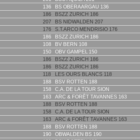
136
BS OBERAARGAU 136
186
BSZZ ZURICH 186
207
BS NIDWALDEN 207
176
S.T.ARCO MENDRISIO 176
186
BSZZ ZURICH 186
108
BV BERN 108
150
OBV GAMPEL 150
186
BSZZ ZURICH 186
186
BSZZ ZURICH 186
118
LES OURS BLANCS 118
188
BSV ROTTEN 188
158
C.A. DE LA TOUR SION
163
ARC & FORÊT TAVANNES 163
188
BSV ROTTEN 188
158
C.A. DE LA TOUR SION
163
ARC & FORÊT TAVANNES 163
188
BSV ROTTEN 188
190
OBWALDEN BS 190