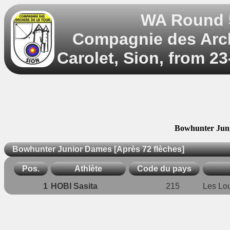
WA Round 5
Compagnie des Arch
Carolet, Sion, from 2
Bowhunter Juni
Bowhunter Junior Dames [Après 72 flèches]
Pos.
Athlète
Code du pays
1
HOBI Sasita
215
Les Lou