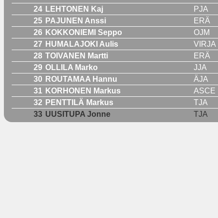
24
LEHTONEN Kaj
PJA
25
PAJUNEN Anssi
ERÄ
26
KOKKONIEMI Seppo
OJM
27
HUMALAJOKI Aulis
VIRJA
28
TOIVANEN Martti
ERÄ
29
OLLILA Marko
JJA
30
ROUTAMAA Hannu
ÄJA
31
KORHONEN Markus
ASCE
32
PENTTILÄ Markus
TJA
33
UUSITUPA Jonne
TJA