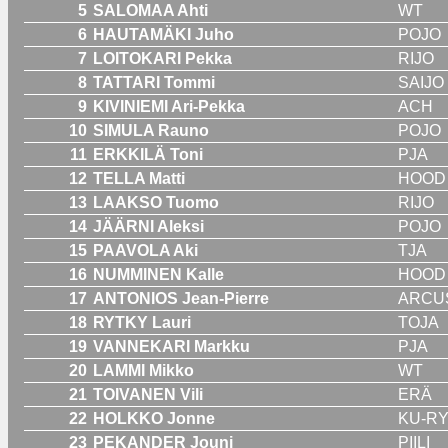
5
SALOMAA Ahti
WT
6
HAUTAMÄKI Juho
POJO
7
LOITOKARI Pekka
RIJO
8
TATTARI Tommi
SAIJO
9
KIVINIEMI Ari-Pekka
ACH
10
SIMULA Rauno
POJO
11
ERKKILÄ Toni
PJA
12
TELLA Matti
HOOD
13
LAAKSO Tuomo
RIJO
14
JÄÄRNI Aleksi
POJO
15
PAAVOLA Aki
TJA
16
NUMMINEN Kalle
HOOD
17
ANTONIOS Jean-Pierre
ARCU
18
RYTKY Lauri
TOJA
19
VANNEKARI Markku
PJA
20
LAMMI Mikko
WT
21
TOIVANEN Vili
ERÄ
22
HOLKKO Jonne
KU-R
23
PEKANDER Jouni
PIILI