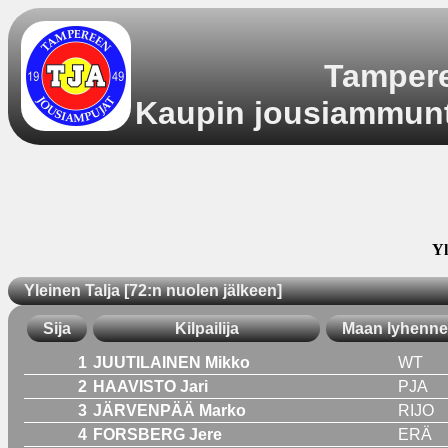
Tampere
Kaupin jousiammunta
Yl
Yleinen Talja [72:n nuolen jälkeen]
Sija
Kilpailija
Maan lyhenne
1
JUUTILAINEN Mikko
WT
2
HAAVISTO Jari
PJA
3
JÄRVENPÄÄ Marko
RIJO
4
FORSBERG Jere
ERÄ