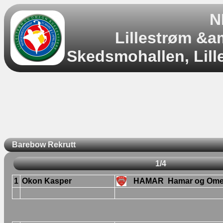
N
Lillestrøm &
Skedsmohallen, Lill
Barebow Rekrutt
1/4
1
Okon Kasper
HAMAR
Hamar og Ome