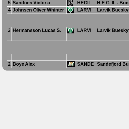
5
Sandnes Victoria
HEGIL
H.E.G. IL - Bu
4
Johnsen Oliver Whinter
LARVI
Larvik Buesky
3
Hermansson Lucas S.
LARVI
Larvik Buesky
2
Boye Alex
SANDE
Sandefjord Bu