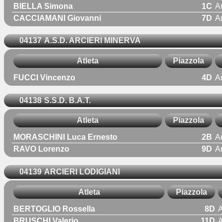
BIELLA Simona
1C
A
CACCIAMANI Giovanni
7D
A
04137
A.S.D. ARCIERI MINERVA
Atleta
Piazzola
FUCCI Vincenzo
4D
A
04138
S.S.D. B.A.T.
Atleta
Piazzola
MORASCHINI Luca Ernesto
2B
A
RAVO Lorenzo
9D
A
04139
ARCIERI LODIGIANI
Atleta
Piazzola
BERTOGLIO Rossella
8D
A
BRUSCHI Valerio
11D