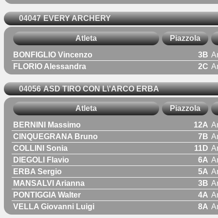
04047
EVERY ARCHERY
Atleta
Piazzola
BONFIGLIO Vincenzo
3B
A
FLORIO Alessandra
2C
A
04056
ASD TIRO CON L\'ARCO ERBA
Atleta
Piazzola
BERNINI Massimo
12A
A
CINQUEGRANA Bruno
7B
A
COLLINI Sonia
11D
A
DIEGOLI Flavio
6A
A
ERBA Sergio
5A
A
MANSALVI Arianna
3B
A
PONTIGGIA Walter
4A
A
VELLA Giovanni Luigi
8A
A