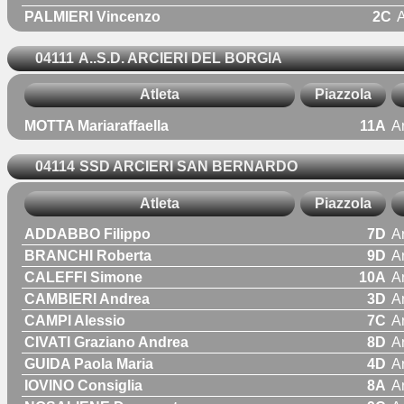
PALMIERI Vincenzo
2C
A
04111
A..S.D. ARCIERI DEL BORGIA
Atleta
Piazzola
MOTTA Mariaraffaella
11A
A
04114
SSD ARCIERI SAN BERNARDO
Atleta
Piazzola
ADDABBO Filippo
7D
A
BRANCHI Roberta
9D
A
CALEFFI Simone
10A
A
CAMBIERI Andrea
3D
A
CAMPI Alessio
7C
A
CIVATI Graziano Andrea
8D
A
GUIDA Paola Maria
4D
A
IOVINO Consiglia
8A
A