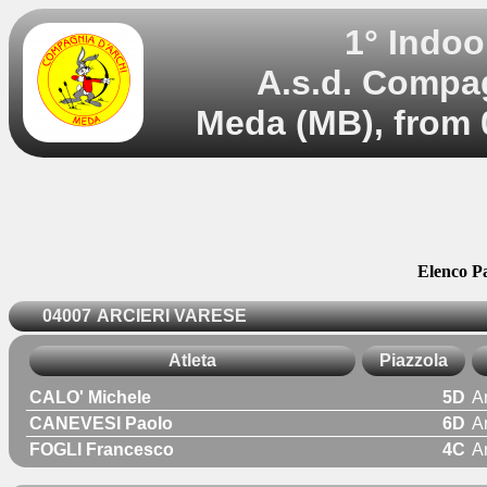
1° Indoo
A.s.d. Compag
Meda (MB), from 
Elenco Pa
04007
ARCIERI VARESE
Atleta
Piazzola
CALO' Michele
5D
A
CANEVESI Paolo
6D
A
FOGLI Francesco
4C
A