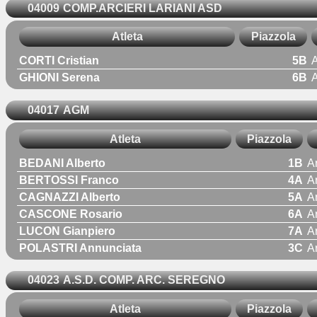
04009
COMP.ARCIERI LARIANI ASD
Atleta
Piazzola
CORTI Cristian
5B
A
GHIONI Serena
6B
A
04017
AGM
Atleta
Piazzola
BEDANI Alberto
1B
A
BERTOSSI Franco
4A
A
CAGNAZZI Alberto
5A
A
CASCONE Rosario
6A
A
LUCON Gianpiero
7A
A
POLASTRI Annunciata
3C
A
04023
A.S.D. COMP. ARC. SEREGNO
Atleta
Piazzola