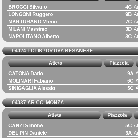
BROGGI Silvano
4C
A
LONGONI Ruggero
9B
A
MARTURANO Marco
7C
A
MILANI Massimo
3D
A
NAPOLITANO Alberto
3C
A
04024
POLISPORTIVA BESANESE
Atleta
Piazzola
CATONA Dario
9A
A
MOLINARI Fabiano
6C
A
SINIGAGLIA Alessio
5C
A
04037
AR.CO. MONZA
Atleta
Piazzola
CANZI Simone
5C
A
DEL PIN Daniele
3A
A