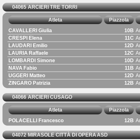
04065
ARCIERI TRE TORRI
Atleta
Piazzola
CAVALLERI Giulia
10B
A
CRESPI Elena
11C
A
LAUDARI Emilio
12D
A
LAURIA Raffaele
12C
A
LOMBARDI Simone
10D
A
NAVA Fabio
11B
A
UGGERI Matteo
12D
A
ZINGARO Patrizia
12B
A
04066
ARCIERI CUSAGO
Atleta
Piazzola
POLACELLI Francesco
12B
A
04072
MIRASOLE CITTÀ DI OPERA ASD