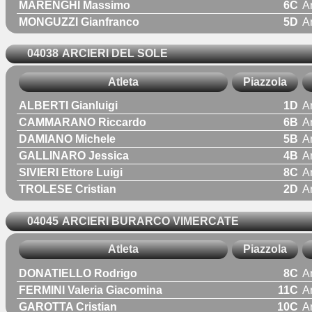
MARENGHI Massimo
6C
A
MONGUZZI Gianfranco
5D
A
04038
ARCIERI DEL SOLE
Atleta
Piazzola
ALBERTI Gianluigi
1D
A
CAMMARANO Riccardo
6B
A
DAMIANO Michele
5B
A
GALLINARO Jessica
4B
A
SIVIERI Ettore Luigi
8C
A
TROLESE Cristian
2D
A
04045
ARCIERI BURARCO VIMERCATE
Atleta
Piazzola
DONATIELLO Rodrigo
8C
A
FERMINI Valeria Giacomina
11C
A
GAROTTA Cristian
10C
A