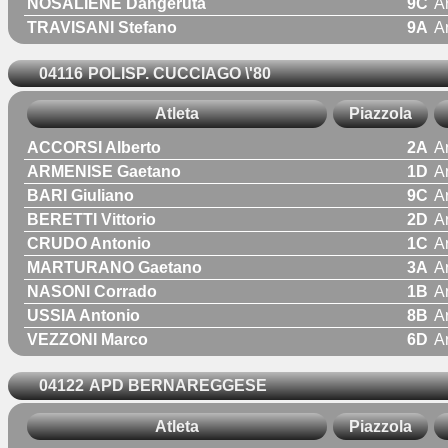
NOSALIENE Dangeruta
9C
A
TRAVISANI Stefano
9A
A
04116
POLISP. CUCCIAGO \'80
Atleta
Piazzola
ACCORSI Alberto
2A
A
ARMENISE Gaetano
1D
A
BARI Giuliano
9C
A
BERETTI Vittorio
2D
A
CRUDO Antonio
1C
A
MARTURANO Gaetano
3A
A
NASONI Corrado
1B
A
USSIA Antonio
8B
A
VEZZONI Marco
6D
A
04122
APD BERNAREGGESE
Atleta
Piazzola