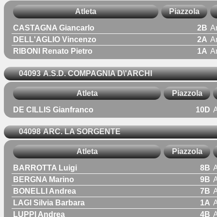
Atleta
Piazzola
CASTAGNA Giancarlo
2B
A
DELL'AGLIO Vincenzo
2A
A
RIBONI Renato Pietro
1A
A
04093
A.S.D. COMPAGNIA D\'ARCHI
Atleta
Piazzola
DE CILLIS Gianfranco
10D
04098
ARC. LA SORGENTE
Atleta
Piazzola
BARROTTA Luigi
8B
A
BERGNA Marino
9B
A
BONELLI Andrea
7B
A
LAGI Silvia Barbara
1A
A
LUPPI Andrea
4B
A