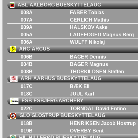
ABL
AALBORG BUESKYTTELAUG
008A
FABER Tobias
007A
GERLICH Mathis
009A
HALSKOV Aske
005A
LADEFOGED Magnus Berg
006A
WULFF Nikolaj
ARC
ARCUS
006B
BAGER Dennis
004B
BAGER Magnus
008B
THORKILDSEN Steffen
ARH
AARHUS BUESKYTTELAUG
017C
BÆK Eli
018C
JUUL Karl
ESB
ESBJERG ARCHERY
022C
TORNDAL David Entino
GLO
GLOSTRUP BUESKYTTELAUG
018B
HENRIKSEN Jacob Hostrup
019B
OVERBY Bent
HIL
HILLERØD BUESKYTTELAUG