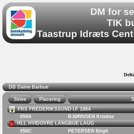
DM for se
TIK b
Taastrup Idræts Cent
Delta
DB
Dame Barbue
Skive
Placering
S
FRS
FREDERIKSSUND I.F. 1864
059A
BJØRNSEN Kristine
HLL
HVIDOVRE LANGBUE LAUG
056C
PETERSEN Birgit