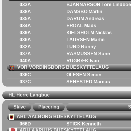
033A
BJARNARSON Tore Lindboe
038A
DAMSBO Martin
035A
DARUM Andreas
034A
ERDAL Mads
039A
KIELSHOLM Nicklas
036A
LAURSEN Martin
032A
LUND Ronny
037A
RASMUSSEN Sune
040A
RUGBÆK Ivan
VOR
VORDINGBORG BUESKYTTELAUG
036C
OLESEN Simon
037C
SEHESTED Marcus
HL
Herre Langbue
Skive
Placering
S
ABL
AALBORG BUESKYTTELAUG
066D
STICK Kenneth
ARH
AARHUS BUESKYTTELAUG