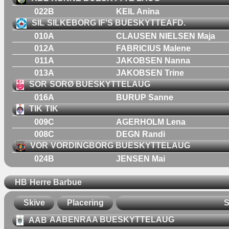
022B
KEIL Anina
SIL
SILKEBORG IF'S BUESKYTTEAFD.
010A
CLAUSEN NIELSEN Maja
012A
FABRICIUS Malene
011A
JAKOBSEN Nanna
013A
JAKOBSEN Trine
SOR
SORØ BUESKYTTELAUG
016A
BURUP Sanne
TIK
TIK
009C
AGERHOLM Lena
008C
DEGN Randi
VOR
VORDINGBORG BUESKYTTELAUG
024B
JENSEN Mai
HB
Herre Barbue
Skive
Placering
S
AAB
AABENRAA BUESKYTTELAUG