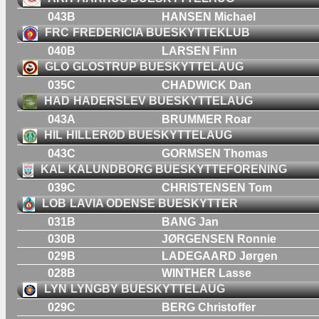
043B
HANSEN Michael
FRC
FREDERICIA BUESKYTTEKLUB
040B
LARSEN Finn
GLO
GLOSTRUP BUESKYTTELAUG
035C
CHADWICK Dan
HAD
HADERSLEV BUESKYTTELAUG
043A
BRUMMER Roar
HIL
HILLERØD BUESKYTTELAUG
043C
GORMSEN Thomas
KAL
KALUNDBORG BUESKYTTEFORENING
039C
CHRISTENSEN Tom
LOB
LAVIA ODENSE BUESKYTTER
031B
BANG Jan
030B
JØRGENSEN Ronnie
029B
LADEGAARD Jørgen
028B
WINTHER Lasse
LYN
LYNGBY BUESKYTTELAUG
029C
BERG Christoffer