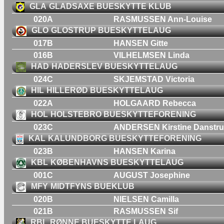
GLA
GLADSAXE BUESKYTTE KLUB
020A
RASMUSSEN Ann-Louise
GLO
GLOSTRUP BUESKYTTELAUG
017B
HANSEN Gitte
016B
VILHELMSEN Linda
HAD
HADERSLEV BUESKYTTELAUG
024C
SKJEMSTAD Victoria
HIL
HILLERØD BUESKYTTELAUG
022A
HOLGAARD Rebecca
HOL
HOLSTEBRO BUESKYTTEFORENING
023C
ANDERSEN Kirstine Danstr
KAL
KALUNDBORG BUESKYTTEFORENING
023B
HANSEN Karina
KBL
KØBENHAVNS BUESKYTTELAUG
001C
AUGUST Josephine
MFY
MIDTFYNS BUEKLUB
020B
NIELSEN Camilla
021B
RASMUSSEN Sif
RBL
RØNNE BUESKYTTE LAUG