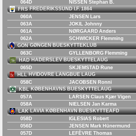
064D
NISSEN Stephan B.
FRS
FREDERIKSSUND I.F. 1864
060A
JENSEN Lars
063A
JOKIL Johnny
061A
NØRGAARD Anders
062A
SCHWICKER Flemming
GON
GØNGEN BUESKYTTEKLUB
063C
GYLLENBORG Flemming
HAD
HADERSLEV BUESKYTTELAUG
065D
SKJEMSTAD Rune
HLL
HVIDOVRE LANGBUE LAUG
058C
JACOBSEN Ronni
KBL
KØBENHAVNS BUESKYTTELAUG
057A
LARSEN Claus Kjær Vigen
058A
NIELSEN Jan Karma
LAK
LAVIA KØBENHAVN BUESKYTTEAFD
058D
IGLESIAS Robert
056D
JENSEN Mark Hünermund
057D
LEFÈVRE Thomas