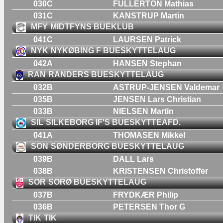
030C
FULLERTON Mathias
031C
KANSTRUP Martin
MFY
MIDTFYNS BUEKLUB
041C
LAURSEN Patrick
NYK
NYKØBING F BUESKYTTELAUG
042A
HANSEN Stephan
RAN
RANDERS BUESKYTTELAUG
032B
ASTRUP-JENSEN Valdemar
035B
JENSEN Lars Christian
033B
NIELSEN Martin
SIL
SILKEBORG IF'S BUESKYTTEAFD.
041A
THOMASEN Mikkel
SON
SØNDERBORG BUESKYTTELAUG
039B
DALL Lars
038B
KRISTENSEN Christoffer
SOR
SORØ BUESKYTTELAUG
037B
FRYDKÆR Philip
036B
PETERSEN Thor G
TIK
TIK