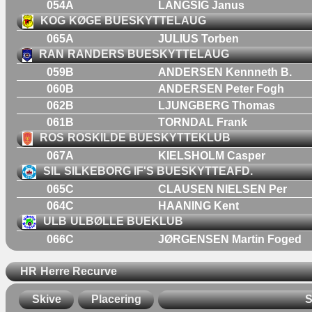
054A
LANGSIG Janus
KOG
KØGE BUESKYTTELAUG
065A
JULIUS Torben
RAN
RANDERS BUESKYTTELAUG
059B
ANDERSEN Kennneth B.
060B
ANDERSEN Peter Fogh
062B
LJUNGBERG Thomas
061B
TORNDAL Frank
ROS
ROSKILDE BUESKYTTEKLUB
067A
KIELSHOLM Casper
SIL
SILKEBORG IF'S BUESKYTTEAFD.
065C
CLAUSEN NIELSEN Per
064C
HAANING Kent
ULB
ULBØLLE BUEKLUB
066C
JØRGENSEN Martin Foged
HR
Herre Recurve
Skive
Placering
S