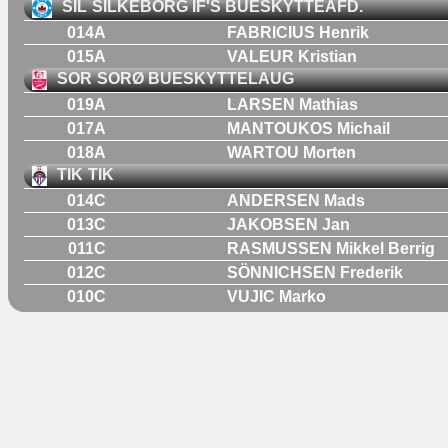
SIL
SILKEBORG IF'S BUESKYTTEAFD.
014A
FABRICIUS Henrik
015A
VALEUR Kristian
SOR
SORØ BUESKYTTELAUG
019A
LARSEN Mathias
017A
MANTOUKOS Michail
018A
WARTOU Morten
TIK
TIK
014C
ANDERSEN Mads
013C
JAKOBSEN Jan
011C
RASMUSSEN Mikkel Berrig
012C
SÖNNICHSEN Frederik
010C
VUJIC Marko