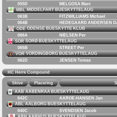
055D
MELGOSA Marc
MBL
MIDDELFART BUESKYTTELAUG
063B
FITZWILLIAMS Michael
064B
HEDEGAARD ANDERSEN Da
ODE
ODENSE BUESKYTTE KLUB
066A
NIELSEN Per
SOR
SORØ BUESKYTTELAUG
065B
STREET Per
VOR
VORDINGBORG BUESKYTTELAUG
062D
JENSEN Tomas
HC
Herre Compound
Skive
Placering
S
AAB
AABENRAA BUESKYTTELAUG
042C
AAROE-HANSEN Jan
ABL
AALBORG BUESKYTTELAUG
040C
SVENDSEN Jacob
ARH
AARHUS BUESKYTTELAUG