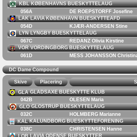
KBL
KØBENHAVNS BUESKYTTELAUG
056A
DE ROEPSTORFF Josefine
LAK
LAVIA KØBENHAVN BUESKYTTEAFD
054D
KJÆR-ANDERSEN Stine
LYN
LYNGBY BUESKYTTELAUG
067C
REDANZ Olivia Kirstine
VOR
VORDINGBORG BUESKYTTELAUG
061D
MESS JOHANSSON Christin
DC
Dame Compound
Skive
Placering
S
GLA
GLADSAXE BUESKYTTE KLUB
042B
OLESEN Maria
GLO
GLOSTRUP BUESKYTTELAUG
032C
HOLMBERG Marianne
KAL
KALUNDBORG BUESKYTTEFORENING
038C
CHRISTENSEN Hanne
LOB
LAVIA ODENSE BUESKYTTER