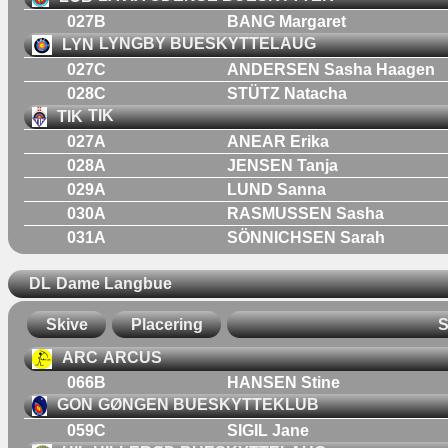
027B
BANG Margaret
LYN
LYNGBY BUESKYTTELAUG
027C
ANDERSEN Sasha Haagen
028C
STÜTZ Natacha
TIK
TIK
027A
ANEAR Erika
028A
JENSEN Tanja
029A
LUND Sanna
030A
RASMUSSEN Sasha
031A
SÖNNICHSEN Sarah
DL
Dame Langbue
Skive
Placering
S
ARC
ARCUS
066B
HANSEN Stine
GON
GØNGEN BUESKYTTEKLUB
059C
SIGIL Jane