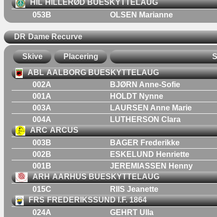
HIL
HILLERØD BUESKYTTELAUG
053B
OLSEN Marianne
DR
Dame Recurve
Skive
Placering
S
ABL
AALBORG BUESKYTTELAUG
002A
BJØRN Anne-Sofie
001A
HOLDT Nynne
003A
LAURSEN Anne Marie
004A
LUTHERSON Clara
ARC
ARCUS
003B
BAGER Frederikke
002B
ESKELUND Henriette
001B
JEREMIASSEN Henny
ARH
AARHUS BUESKYTTELAUG
015C
RIIS Jeanette
FRS
FREDERIKSSUND I.F. 1864
024A
GEHRT Ulla