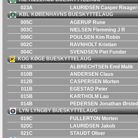
023A
LAURIDSEN Casper Risager
KBL
KØBENHAVNS BUESKYTTELAUG
005C
AGERUP Rune
003C
NIELSEN Flemming J R
006C
POULSEN Kim Robin
002C
RAVNHOLT Kristian
004C
SVENDSEN Piet Funder
KOG
KØGE BUESKYTTELAUG
013B
ALBRECHTSEN Emil Malik
010B
ANDERSEN Claus
012B
CASPERSEN Morten
011B
EGESTAD Peter
015B
KARTHOLM Lau
014B
PEDERSEN Jonathan Ørsted 
LYN
LYNGBY BUESKYTTELAUG
019C
FULLERTON Morten
020C
LAURIDSEN Jakob
021C
STAUDT Oliver