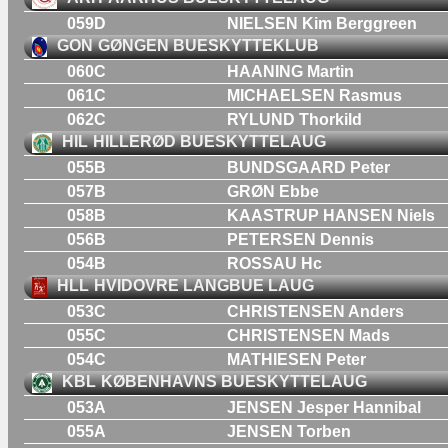
059D
NIELSEN Kim Berggreen
GON
GØNGEN BUESKYTTEKLUB
060C
HAANING Martin
061C
MICHAELSEN Rasmus
062C
RYLUND Thorkild
HIL
HILLERØD BUESKYTTELAUG
055B
BUNDSGAARD Peter
057B
GRØN Ebbe
058B
KAASTRUP HANSEN Niels
056B
PETERSEN Dennis
054B
ROSSAU Hc
HLL
HVIDOVRE LANGBUE LAUG
053C
CHRISTENSEN Anders
055C
CHRISTENSEN Mads
054C
MATHIESEN Peter
KBL
KØBENHAVNS BUESKYTTELAUG
053A
JENSEN Jesper Hannibal
055A
JENSEN Torben