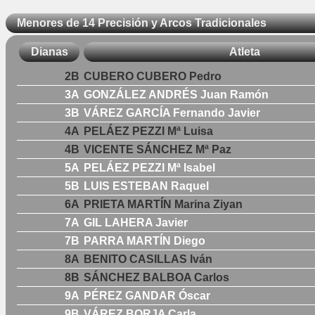
Menores de 14 Precisión y Arcos Tradicionales
Dianas
Atleta
2B
CUBERO CUBERO Pedro
3A
GONZÁLEZ ANDRÉS Juan Ramón
3B
VÁREZ GARCÍA Fernando Javier
4A
PELÁEZ PEZZI Mª Luisa
4B
VICENTE SÁNCHEZ Mª Paz
5A
PELÁEZ PEZZI Mª Isabel
5B
LUIS ESTEBAN Raquel
6A
PRIETA MARTÍN Marina Ziyan
7A
GIL LAHERA Javier
7B
PARRA MARTÍN Diego
8A
BENITO CASILLAS Iván
8B
SÁNCHEZ BALBOA Carlos
9A
PÉREZ GANDAR Óscar
9B
VÁREZ BORJA Carla