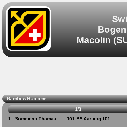
Swi
Bogens
Macolin (SU
Barebow Hommes
1/8
1
Sommerer Thomas
101
BS Aarberg 101