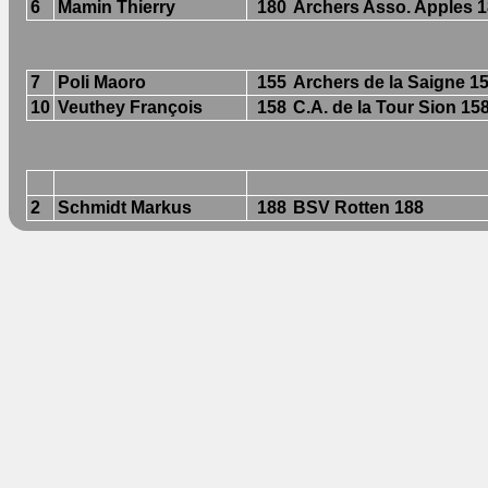
6
Mamin Thierry
180
Archers Asso. Apples 
7
Poli Maoro
155
Archers de la Saigne 1
10
Veuthey François
158
C.A. de la Tour Sion 15
2
Schmidt Markus
188
BSV Rotten 188