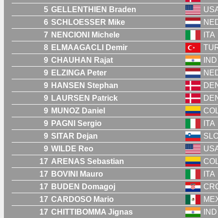
5
GELLENTHIEN Braden
US
6
SCHLOESSER Mike
NE
7
NENCIONI Michele
ITA
8
ELMAAGACLI Demir
TU
9
CHAUHAN Rajat
IND
9
ELZINGA Peter
NE
9
HANSEN Stephan
DE
9
LAURSEN Patrick
DE
9
MUNOZ Daniel
CO
9
PAGNI Sergio
ITA
9
SITAR Dejan
SL
9
WILDE Reo
US
17
ARENAS Sebastian
CO
17
BOVINI Mauro
ITA
17
BUDEN Domagoj
CR
17
CARDOSO Mario
ME
17
CHITTIBOMMA Jignas
IND