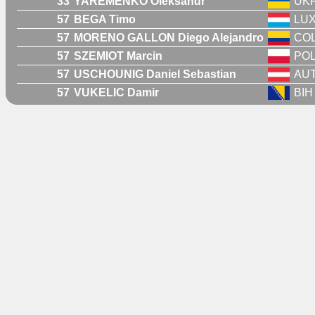
33
YAREMENKO Oleksandr
UK
57
BEGA Timo
LU
57
MORENO GALLON Diego Alejandro
CO
57
SZEMIOT Marcin
PO
57
USCHOUNIG Daniel Sebastian
AU
57
VUKELIC Damir
BIH