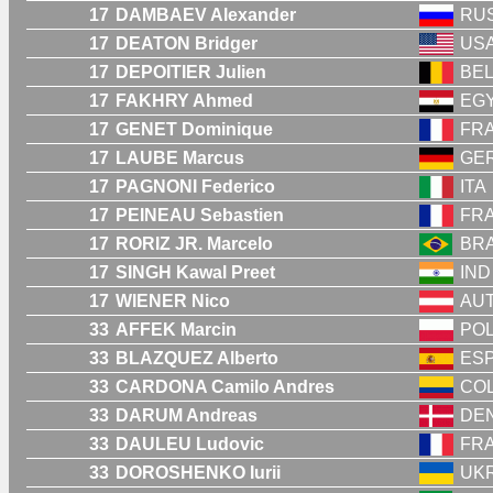
17
DAMBAEV Alexander
RU
17
DEATON Bridger
US
17
DEPOITIER Julien
BE
17
FAKHRY Ahmed
EG
17
GENET Dominique
FR
17
LAUBE Marcus
GE
17
PAGNONI Federico
ITA
17
PEINEAU Sebastien
FR
17
RORIZ JR. Marcelo
BR
17
SINGH Kawal Preet
IND
17
WIENER Nico
AU
33
AFFEK Marcin
PO
33
BLAZQUEZ Alberto
ES
33
CARDONA Camilo Andres
CO
33
DARUM Andreas
DE
33
DAULEU Ludovic
FR
33
DOROSHENKO Iurii
UK