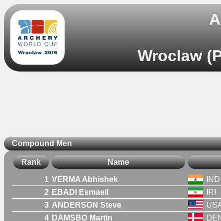
A
Wroclaw (P
Compound Men
Rank
Name
1
VERMA Abhishek
IND
2
EBADI Esmaeil
IRI
3
ANDERSON Steve
US
4
DAMSBO Martin
DE