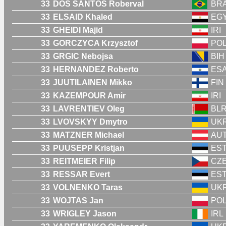
33
DOS SANTOS Roberval
BR
33
ELSAID Khaled
EG
33
GHEIDI Majid
IRI
33
GORCZYCA Krzysztof
PO
33
GRGIC Nebojsa
BIH
33
HERNANDEZ Roberto
ES
33
JUUTILAINEN Mikko
FIN
33
KAZEMPOUR Amir
IRI
33
LAVRENTIEV Oleg
BL
33
LVOVSKYY Dmytro
UK
33
MATZNER Michael
AU
33
PUUSEPP Kristjan
ES
33
REITMEIER Filip
CZ
33
RESSAR Evert
ES
33
VOLNENKO Taras
UK
33
WOJTAS Jan
PO
33
WRIGLEY Jason
IRL