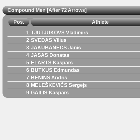
Compound Men [After 72 Arrows]
Pos.
Athlete
1
TJUTJUKOVS Vladimirs
2
SVEDAS Vilius
3
JAKUBANECS Jānis
4
JASAS Donatas
5
ELARTS Kaspars
6
BUTKUS Edmundas
7
BĒNIŅŠ Andris
8
MEĻEŠKEVIČS Sergejs
9
GAILIS Kaspars