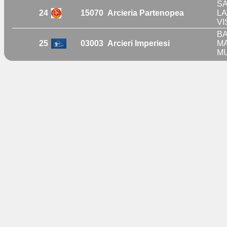
SA
24
15070
Arcieria Partenopea
LA
VI
BA
25
03003
Arcieri Imperiesi
MA
MU