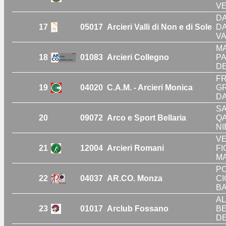
VE
DA
17
05017
Arcieri Valli di Non e di Sole
DA
VA
MA
18
01083
Arcieri Collegno
PA
DE
FR
19
04020
C.A.M. - Arcieri Monica
GR
DA
SA
20
09072
Arco e Sport Bellaria
QA
NI
VE
21
12004
Arcieri Romani
FI
MA
PO
22
04037
AR.CO. Monza
CI
BA
AL
23
01017
Arclub Fossano
BE
DE