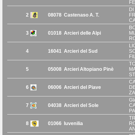
FE
DI
2
08078
Castenaso A. T.
FR
CA
BO
3
01018
Arcieri delle Alpi
MI
RO
LI
4
16041
Arcieri del Sud
SC
FI
TO
5
05008
Arcieri Altopiano Pinè
MA
ST
CA
6
06006
Arcieri del Piave
DE
ZA
GI
7
04038
Arcieri del Sole
CA
PA
TR
8
01066
Iuvenilia
RO
AN