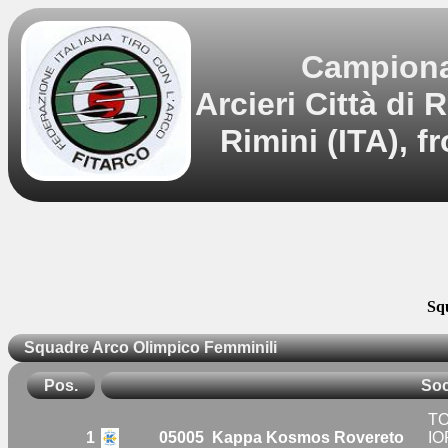
Campionat
Arcieri Città di
Rimini (ITA), 
Sq
Squadre Arco Olimpico Femminili
Pos.
Soc
TO
1
05005
Kappa Kosmos Rovereto
IO