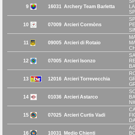
SP
9
16031
Archery Team Barletta
LA
SP
SP
10
07009
Arcieri Cormòns
PE
SI
MA
11
09005
Arcieri di Rotaio
MA
CH
SA
12
07005
Arcieri Isonzo
RE
BA
RO
13
12016
Arcieri Torrevecchia
GR
GR
SO
14
01036
Arcieri Astarco
BA
NI
CA
15
07025
Arcieri Curtis Vadi
FI
DA
AG
16
10031
Medio Chienti
BO