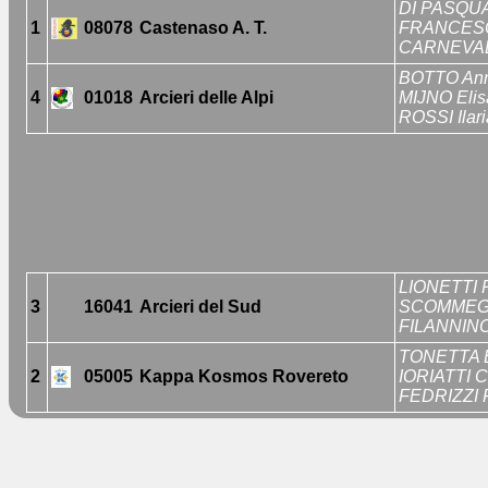
DI PASQUA
1
08078
Castenaso A. T.
FRANCESCH
CARNEVALI
BOTTO An
4
01018
Arcieri delle Alpi
MIJNO Elis
ROSSI Ilari
LIONETTI P
3
16041
Arcieri del Sud
SCOMMEGN
FILANNINO
TONETTA 
2
05005
Kappa Kosmos Rovereto
IORIATTI Cr
FEDRIZZI 