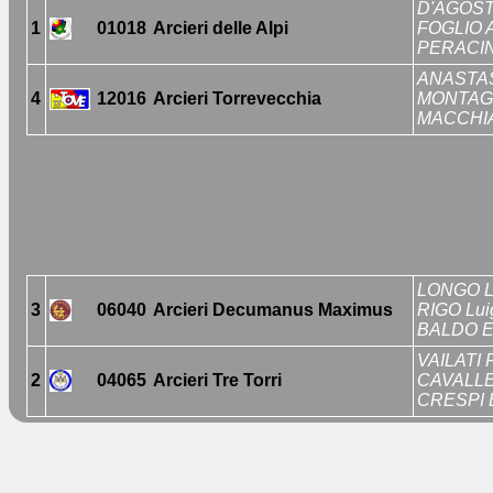
D'AGOST
1
01018
Arcieri delle Alpi
FOGLIO A
PERACIN
ANASTAS
4
12016
Arcieri Torrevecchia
MONTAGN
MACCHIA
LONGO L
3
06040
Arcieri Decumanus Maximus
RIGO Lui
BALDO E
VAILATI 
2
04065
Arcieri Tre Torri
CAVALLER
CRESPI 