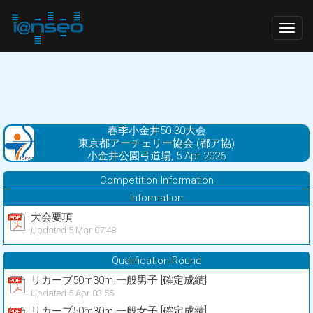
Togg
navig
春季小金井50·30大会
東京都アーチェリー協会 (都ア協)
小金井公園弓道場, 5 Apr 2026
Competition Information
Information
大会要項
Updated 5 Mar 07:48
Qualification Round
リカーブ50m30m 一般男子 [確定成績]
Updated 5 Apr 03:55
リカーブ50m30m 一般女子 [確定成績]