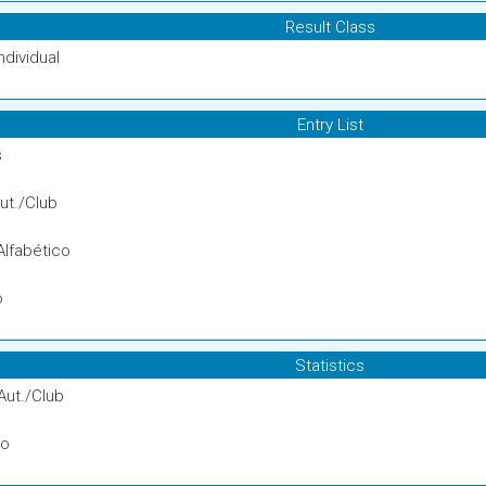
Result Class
ndividual
Entry List
s
ut./Club
Alfabético
o
Statistics
Aut./Club
to