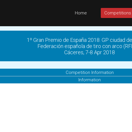
Home
Competitions
1º Gran Premio de España 2018. GP ciudad d
Federación española de tiro con arco (R
Cáceres, 7-8 Apr 2018
Competition Information
Information