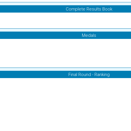
Complete Results Book
Medals
Final Round - Ranking