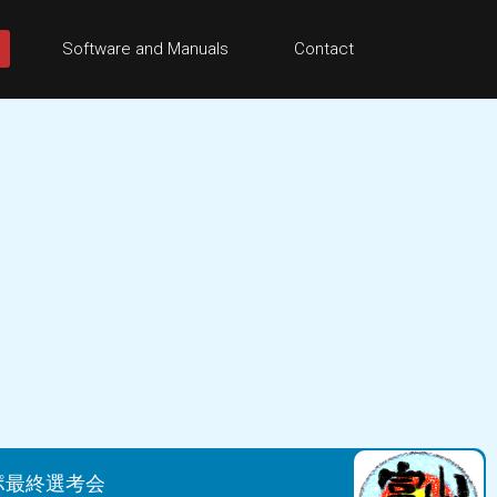
Software and Manuals
Contact
ポ最終選考会