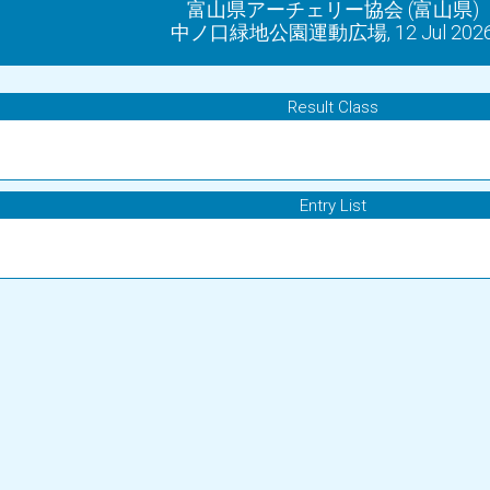
富山県アーチェリー協会 (富山県)
中ノ口緑地公園運動広場, 12 Jul 202
Result Class
Entry List